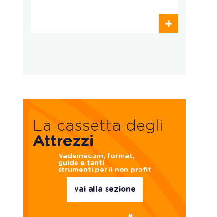
p
La cassetta degli
Attrezzi
Vademecum, format,
guide e tanti
strumenti per il non profit
vai alla sezione