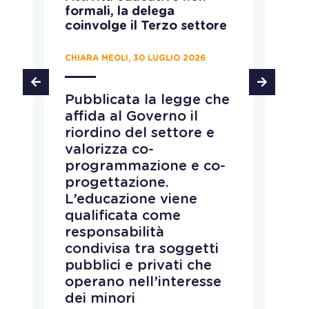
formali, la delega
ca
coinvolge il Terzo settore
CH
CHIARA MEOLI, 30 LUGLIO 2026
T
Pubblicata la legge che
d
affida al Governo il
d
riordino del settore e
p
e
valorizza co-
s
programmazione e co-
i
progettazione.
d
L’educazione viene
a
qualificata come
c
responsabilità
e
condivisa tra soggetti
i
pubblici e privati che
c
operano nell’interesse
a
dei minori
e