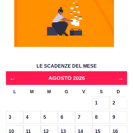
LE SCADENZE DEL MESE
←
→
AGOSTO 2026
L
M
M
G
V
S
D
1
2
3
4
5
6
7
8
9
10
11
12
13
14
15
16