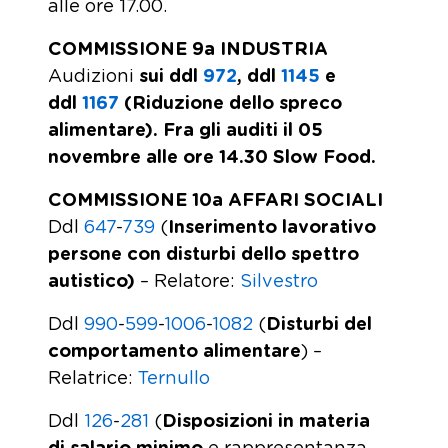
alle ore 17.00.
COMMISSIONE 9a INDUSTRIA
Audizioni
sui ddl
972
, ddl
1145
e
ddl
1167
(Riduzione dello spreco
alimentare). Fra gli auditi il 05
novembre alle ore 14.30 Slow Food.
COMMISSIONE 10a AFFARI SOCIALI
Ddl
647
-
739
(
Inserimento lavorativo
persone con disturbi dello spettro
autistico)
– Relatore:
Silvestro
Ddl
990
-
599
-
1006
-
1082
(
Disturbi del
comportamento alimentare
) –
Relatrice:
Ternullo
Ddl
126
-
281
(
Disposizioni in materia