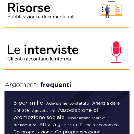
Argomenti
frequenti
5 per mille
Agenzia delle
Adeguamento statuto
Associazione di
Entrate
Agevolazioni
promozione sociale
Associazione sportiva
Attività generali
Bilancio economico
dilettantistica
Co-progettazione
Co-programmazione