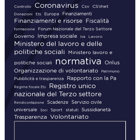
Coronavirus
CSVnet
Csv
Controllo
Finanziamenti
Donazioni
Europa
Ets
Finanziamenti e risorse
Fiscalità
Forum Nazionale del Terzo Settore
formazione
Impresa sociale
Governo
Lavoro
Iva
Ministero del lavoro e delle
politiche sociali
Ministero lavoro e
normativa
Onlus
politiche sociali
Organizzazione di volontariato
Patrimonio
Rapporto con la Pa
Pubblicità e trasparenza
Registro unico
Regime fiscale Ets
nazionale del Terzo settore
Scadenze
Servizio civile
Rendicontazione
universale
Sussidiarietà
Sport
statuti
Soci
Volontariato
Trasparenza