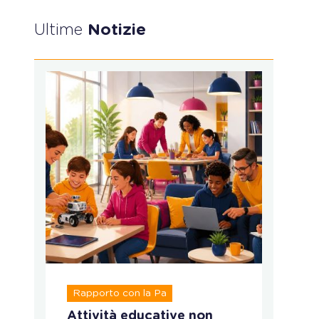
Ultime
Notizie
R
Rapporto con la Pa
T
Attività educative non
Ru