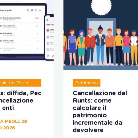
tro unico
nale del Terzo
Patrimonio
re
s: diffida, Pec
Cancellazione dal
ncellazione
Runts: come
 enti
calcolare il
patrimonio
A MEOLI, 29
incrementale da
O 2026
devolvere