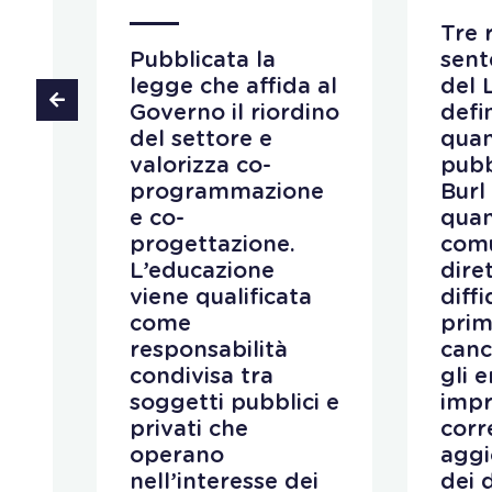
re
Tre 
Pubblicata la
sent
legge che affida al
del 
Governo il riordino
defi
del settore e
quan
valorizza co-
pubb
programmazione
Burl 
a
e co-
quan
progettazione.
com
L’educazione
dire
viene qualificata
diffi
come
prim
responsabilità
canc
condivisa tra
gli 
soggetti pubblici e
impr
privati che
corr
operano
agg
nell’interesse dei
dei d