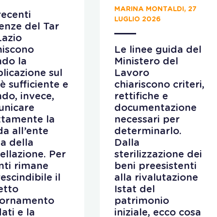
MARINA MONTALDI, 27
recenti
LUGLIO 2026
enze del Tar
Lazio
niscono
Le linee guida del
do la
Ministero del
licazione sul
Lavoro
è sufficiente e
chiariscono criteri,
do, invece,
rettifiche e
unicare
documentazione
ttamente la
necessari per
da all’ente
determinarlo.
a della
Dalla
ellazione. Per
sterilizzazione dei
enti rimane
beni preesistenti
escindibile il
alla rivalutazione
etto
Istat del
iornamento
patrimonio
ati e la
iniziale, ecco cosa