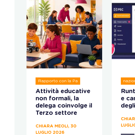
Regis
Rapporto con la Pa
nazio
setto
i,
Attività educative
Runt
 8
non formali, la
e ca
re
delega coinvolge il
degli
Terzo settore
CHIAR
LUGLI
CHIARA MEOLI, 30
LUGLIO 2026