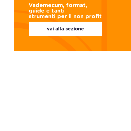
Vademecum, format,
guide e tanti
strumenti per il non profit
vai alla sezione