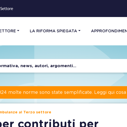
SETTORE
LA RIFORMA SPIEGATA
APPROFONDIMEN
024 molte norme sono state semplificate. Leggi qui cos
ambulanze al Terzo settore
er contributi per