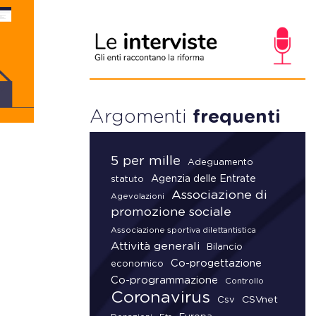
Argomenti
frequenti
5 per mille
Adeguamento
Agenzia delle Entrate
statuto
Associazione di
Agevolazioni
promozione sociale
Associazione sportiva dilettantistica
Attività generali
Bilancio
Co-progettazione
economico
Co-programmazione
Controllo
Coronavirus
CSVnet
Csv