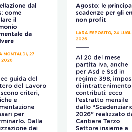
llazione dal
Agosto: le principal
s: come
scadenze per gli en
lare il
non profit
imonio
LARA ESPOSITO, 24 LUGL
ementale da
2026
lvere
A MONTALDI, 27
Al 20 del mese
 2026
partita Iva, anche
per Asd e Ssd in
nee guida del
regime 398, impos
tero del Lavoro
di intrattenimento
iscono criteri,
contributi: ecco
fiche e
l’estratto mensile
mentazione
dallo “Scadenziari
sari per
2026” realizzato d
minarlo. Dalla
Cantiere Terzo
lizzazione dei
Settore insieme a