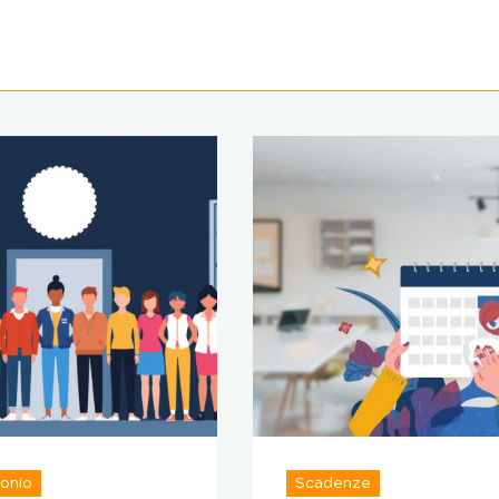
onio
Scadenze