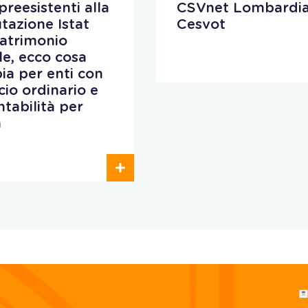
preesistenti alla
CSVnet Lombardia
utazione Istat
Cesvot
patrimonio
ale, ecco cosa
ia per enti con
cio ordinario e
ntabilità per
a