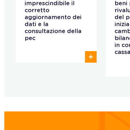
imprescindibile il
beni 
corretto
rival
aggiornamento dei
del 
dati e la
inizi
consultazione della
camb
pec
bilan
in co
cass