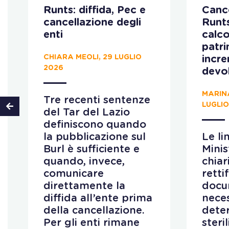
Runts: diffida, Pec e
Cance
cancellazione degli
Runt
enti
calco
patr
CHIARA MEOLI, 29 LUGLIO
incr
2026
devo
MARIN
Tre recenti sentenze
LUGLIO
del Tar del Lazio
definiscono quando
la pubblicazione sul
Le li
Burl è sufficiente e
Minis
quando, invece,
chiar
comunicare
retti
direttamente la
docu
diffida all’ente prima
neces
della cancellazione.
deter
Per gli enti rimane
steri