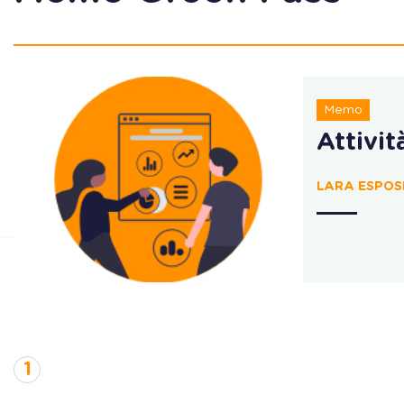
Memo
Attivit
LARA ESPOS
1