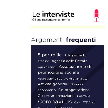
Argomenti
frequenti
5 per mille
Adeguamento
Agenzia delle Entrate
statuto
Associazione di
Agevolazioni
promozione sociale
Associazione sportiva dilettantistica
Attività generali
Bilancio
Co-progettazione
economico
Co-programmazione
Controllo
Coronavirus
CSVnet
Csv