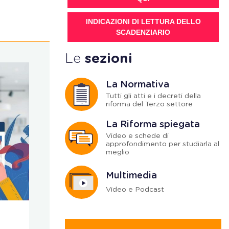
INDICAZIONI DI LETTURA DELLO
SCADENZIARIO
Le
sezioni
La Normativa
Tutti gli atti e i decreti della
riforma del Terzo settore
La Riforma spiegata
Video e schede di
approfondimento per studiarla al
meglio
Multimedia
Video e Podcast
Social bonus
F