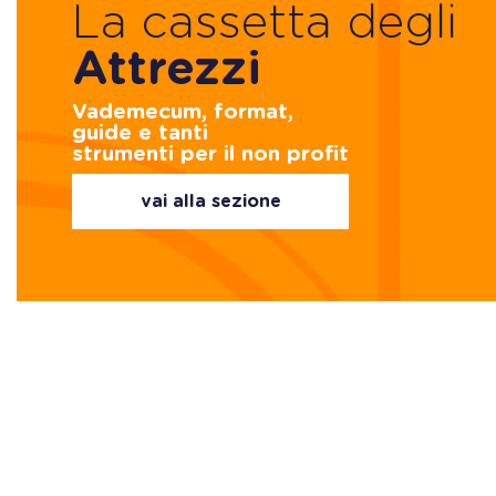
La cassetta degli
Attrezzi
Vademecum, format,
guide e tanti
strumenti per il non profit
vai alla sezione