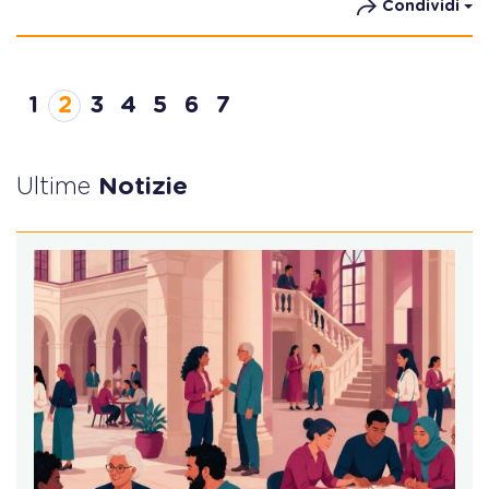
Condividi
1
2
3
4
5
6
7
Ultime
Notizie