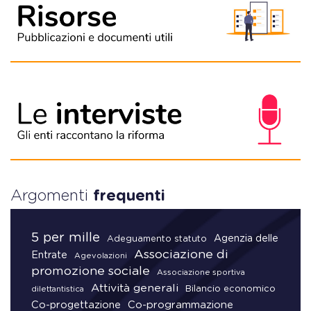
Argomenti
frequenti
5 per mille
Agenzia delle
Adeguamento statuto
Associazione di
Entrate
Agevolazioni
promozione sociale
Associazione sportiva
Attività generali
Bilancio economico
dilettantistica
Co-progettazione
Co-programmazione