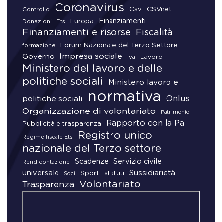
Coronavirus
CSVnet
Csv
Controllo
Finanziamenti
Donazioni
Europa
Ets
Finanziamenti e risorse
Fiscalità
Forum Nazionale del Terzo Settore
formazione
Impresa sociale
Governo
Lavoro
Iva
Ministero del lavoro e delle
politiche sociali
Ministero lavoro e
normativa
Onlus
politiche sociali
Organizzazione di volontariato
Patrimonio
Rapporto con la Pa
Pubblicità e trasparenza
Registro unico
Regime fiscale Ets
nazionale del Terzo settore
Scadenze
Servizio civile
Rendicontazione
universale
Sussidiarietà
Sport
statuti
Soci
Volontariato
Trasparenza