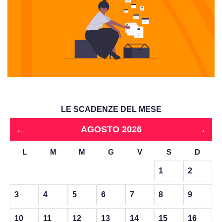
LE SCADENZE DEL MESE
←
→
AGOSTO 2026
L
M
M
G
V
S
D
1
2
3
4
5
6
7
8
9
10
11
12
13
14
15
16