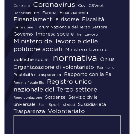
Coronavirus
CSVnet
Csv
Controllo
Finanziamenti
Donazioni
Europa
Ets
Finanziamenti e risorse
Fiscalità
Forum Nazionale del Terzo Settore
formazione
Impresa sociale
Governo
Lavoro
Iva
Ministero del lavoro e delle
politiche sociali
Ministero lavoro e
normativa
Onlus
politiche sociali
Organizzazione di volontariato
Patrimonio
Rapporto con la Pa
Pubblicità e trasparenza
Registro unico
Regime fiscale Ets
nazionale del Terzo settore
Scadenze
Servizio civile
Rendicontazione
universale
Sussidiarietà
Sport
statuti
Soci
Volontariato
Trasparenza