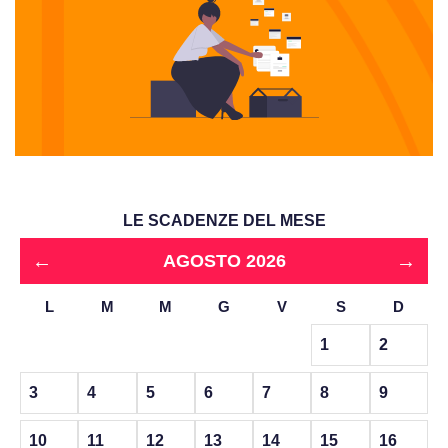
LE SCADENZE DEL MESE
←
→
AGOSTO 2026
L
M
M
G
V
S
D
1
2
3
4
5
6
7
8
9
10
11
12
13
14
15
16