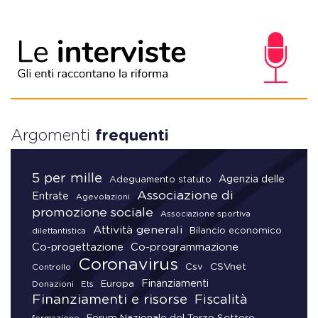
Argomenti
frequenti
5 per mille
Agenzia delle
Adeguamento statuto
Associazione di
Entrate
Agevolazioni
promozione sociale
Associazione sportiva
Attività generali
Bilancio economico
dilettantistica
Co-progettazione
Co-programmazione
Coronavirus
CSVnet
Csv
Controllo
Finanziamenti
Donazioni
Europa
Ets
Finanziamenti e risorse
Fiscalità
Forum Nazionale del Terzo Settore