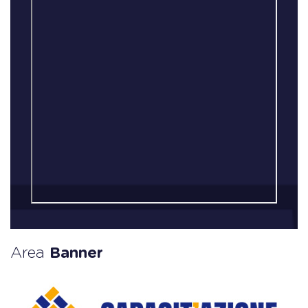
Area
Banner