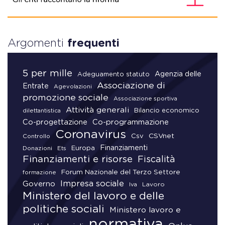
Argomenti
frequenti
5 per mille
Agenzia delle
Adeguamento statuto
Associazione di
Entrate
Agevolazioni
promozione sociale
Associazione sportiva
Attività generali
Bilancio economico
dilettantistica
Co-progettazione
Co-programmazione
Coronavirus
CSVnet
Csv
Controllo
Finanziamenti
Donazioni
Europa
Ets
Finanziamenti e risorse
Fiscalità
Forum Nazionale del Terzo Settore
formazione
Impresa sociale
Governo
Lavoro
Iva
Ministero del lavoro e delle
politiche sociali
Ministero lavoro e
normativa