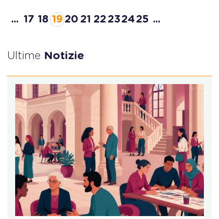
...
17
18
19
20
21
22
23
24
25
...
Ultime
Notizie