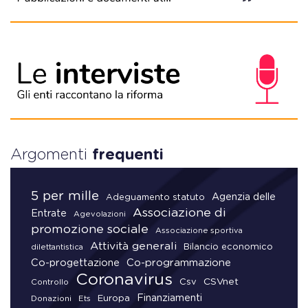
Argomenti
frequenti
5 per mille
Agenzia delle
Adeguamento statuto
Associazione di
Entrate
Agevolazioni
promozione sociale
Associazione sportiva
Attività generali
Bilancio economico
dilettantistica
Co-progettazione
Co-programmazione
Coronavirus
CSVnet
Csv
Controllo
Finanziamenti
Donazioni
Europa
Ets