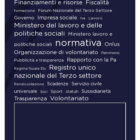
Finanziamenti e risorse
Fiscalità
Forum Nazionale del Terzo Settore
formazione
Impresa sociale
Governo
Lavoro
Iva
Ministero del lavoro e delle
politiche sociali
Ministero lavoro e
normativa
Onlus
politiche sociali
Organizzazione di volontariato
Patrimonio
Rapporto con la Pa
Pubblicità e trasparenza
Registro unico
Regime fiscale Ets
nazionale del Terzo settore
Scadenze
Servizio civile
Rendicontazione
universale
Sussidiarietà
Sport
statuti
Soci
Volontariato
Trasparenza