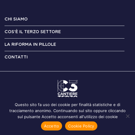
CHI SIAMO
COS'È IL TERZO SETTORE
LA RIFORMA IN PILLOLE
CONTATTI
Questo sito fa uso dei cookie per finalità statistiche e di
tracciamento anonimo. Continuando sul sito oppure cliccando
Il sito è di proprietà di Incorso srl con sede legale in Roma – via
sul pulsante Accetto acconsenti all'utilizzo dei cookie
Aniene, 14 – 00198 Roma, Codice fiscale 12486561009
Accetto
Cookie Policy