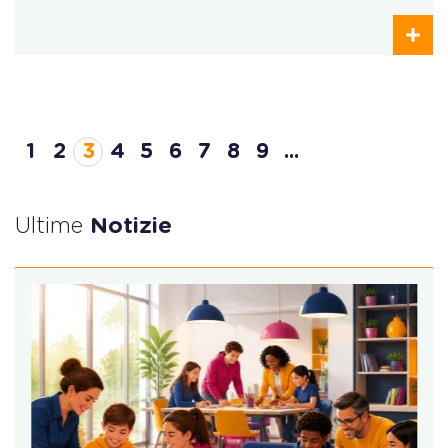
1
2
3
4
5
6
7
8
9
...
Ultime
Notizie