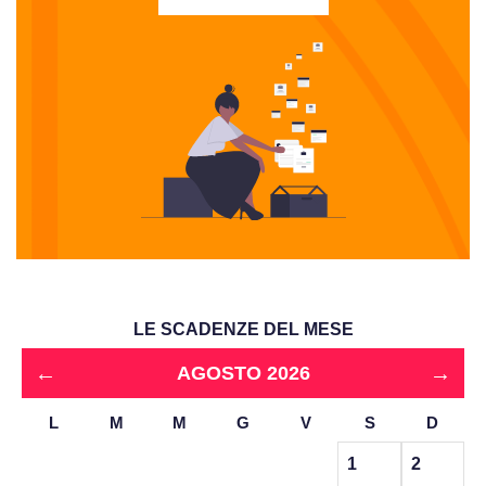
LE SCADENZE DEL MESE
←
→
AGOSTO 2026
L
M
M
G
V
S
D
1
2