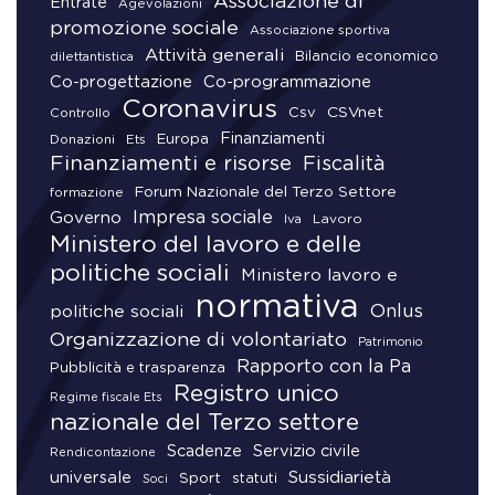
Associazione di
Entrate
Agevolazioni
promozione sociale
Associazione sportiva
Attività generali
Bilancio economico
dilettantistica
Co-progettazione
Co-programmazione
Coronavirus
CSVnet
Csv
Controllo
Finanziamenti
Donazioni
Europa
Ets
Finanziamenti e risorse
Fiscalità
Forum Nazionale del Terzo Settore
formazione
Impresa sociale
Governo
Lavoro
Iva
Ministero del lavoro e delle
politiche sociali
Ministero lavoro e
normativa
Onlus
politiche sociali
Organizzazione di volontariato
Patrimonio
Rapporto con la Pa
Pubblicità e trasparenza
Registro unico
Regime fiscale Ets
nazionale del Terzo settore
Scadenze
Servizio civile
Rendicontazione
universale
Sussidiarietà
Sport
statuti
Soci