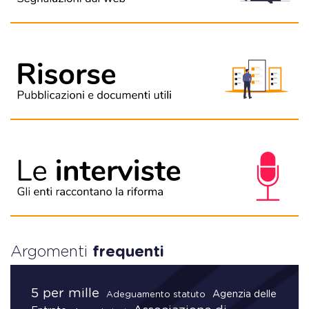
Argomenti
frequenti
5 per mille
Agenzia delle
Adeguamento statuto