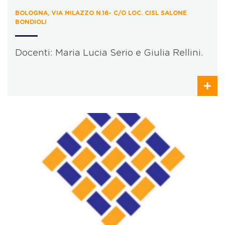
BOLOGNA, VIA MILAZZO N.16- C/O LOC. CISL SALONE
BONDIOLI
Docenti: Maria Lucia Serio e Giulia Rellini.