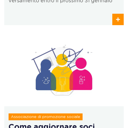
versamento entro il prossimo 31 gennaio
Associazione di promozione sociale
Come aggiornare soci,