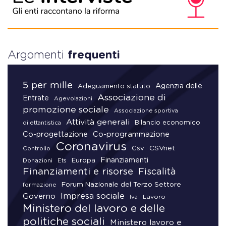
Argomenti
frequenti
5 per mille
Agenzia delle
Adeguamento statuto
Associazione di
Entrate
Agevolazioni
promozione sociale
Associazione sportiva
Attività generali
Bilancio economico
dilettantistica
Co-progettazione
Co-programmazione
Coronavirus
CSVnet
Csv
Controllo
Finanziamenti
Donazioni
Europa
Ets
Finanziamenti e risorse
Fiscalità
Forum Nazionale del Terzo Settore
formazione
Impresa sociale
Governo
Lavoro
Iva
Ministero del lavoro e delle
politiche sociali
Ministero lavoro e