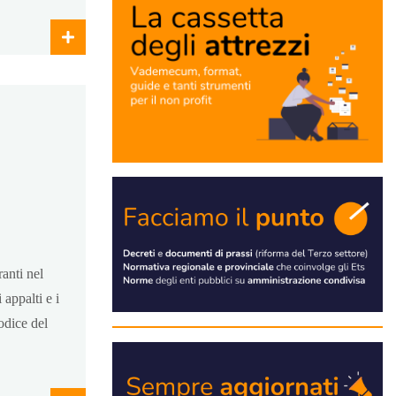
ranti nel
 appalti e i
odice del