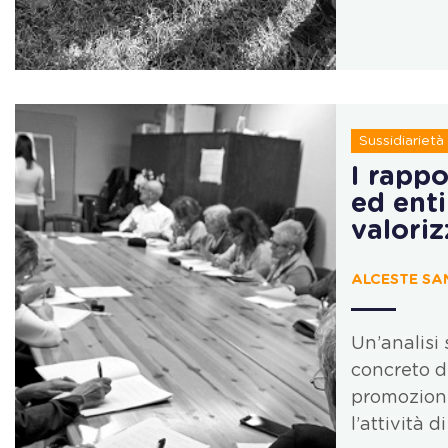
Sussidiarietà
I rappo
ed enti
valoriz
ALCESTE SAN
Un’analisi 
concreto de
promozione
l’attività 