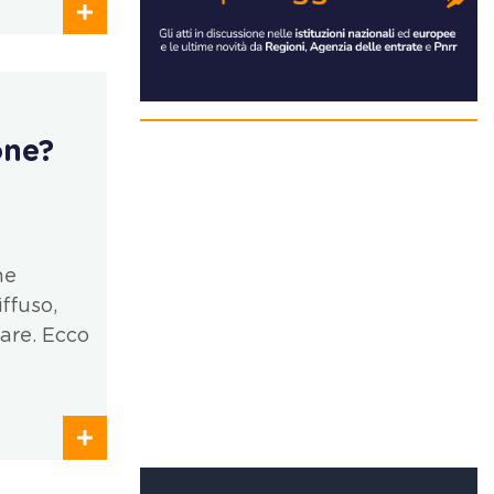
one?
ne
ffuso,
iare. Ecco