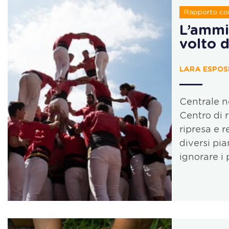
Rapporto con
L’ammi
volto 
LARA ESPOSI
Centrale n
Centro di r
ripresa e r
diversi pi
ignorare i p