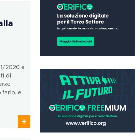
lla
31/2020 e
ti di
erzo
farlo, e