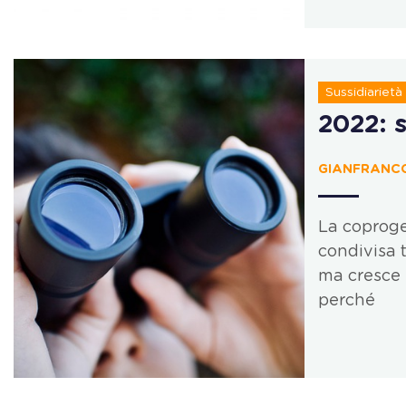
Sussidiarietà
2022: 
GIANFRANCO
La coproge
condivisa 
ma cresce 
perché