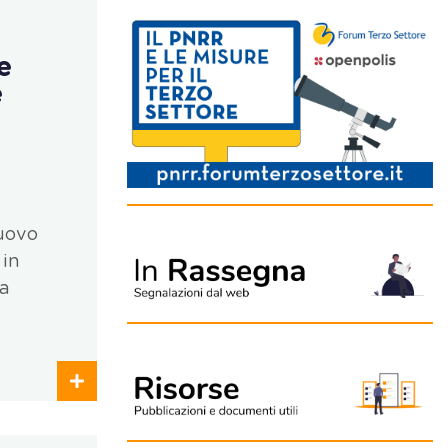
e
e
nuovo
 in
na