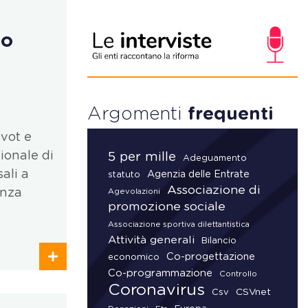
vo
Argomenti
frequenti
vot e
zionale di
5 per mille
Adeguamento
ali a
Agenzia delle Entrate
statuto
Associazione di
enza
Agevolazioni
promozione sociale
Associazione sportiva dilettantistica
Attività generali
Bilancio
Co-progettazione
economico
Co-programmazione
Controllo
Coronavirus
CSVnet
Csv