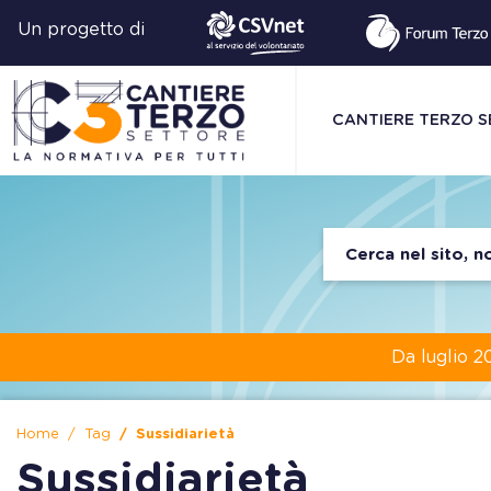
Un progetto di
CANTIERE TERZO 
Da luglio 2
Home
Tag
Sussidiarietà
Sussidiarietà