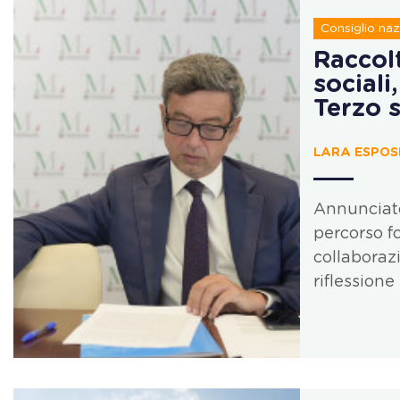
Consiglio naz
Raccolt
sociali
Terzo 
LARA ESPOSI
Annunciato
percorso f
collaboraz
riflessione