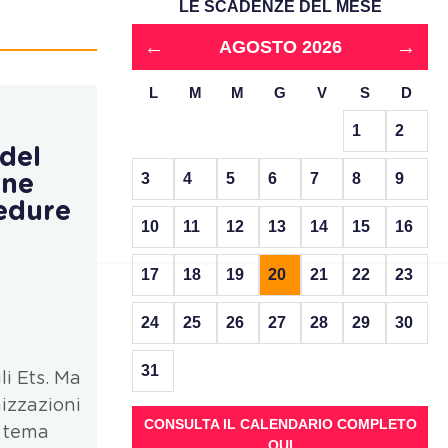
LE SCADENZE DEL MESE
←
→
AGOSTO 2026
L
M
M
G
V
S
D
1
2
 del
3
4
5
6
7
8
9
one
cedure
10
11
12
13
14
15
16
17
18
19
20
21
22
23
24
25
26
27
28
29
30
31
li Ets. Ma
nizzazioni
CONSULTA IL CALENDARIO COMPLETO
l tema
QUI