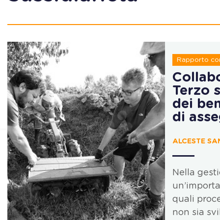
Rapporto con
Collabo
Terzo s
dei ben
di ass
ALCESTE SAN
Nella gesti
un’importan
quali proc
non sia sv