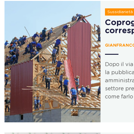
Sussidiarietà
Coprog
corres
GIANFRANCO
Dopo il via
la pubblica
amministra
settore pr
come farlo 